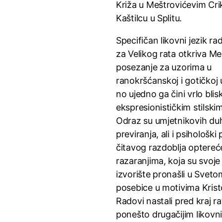
Križa u Meštrovićevim Cr
Kaštilcu u Splitu.
Specifičan likovni jezik ra
za Velikog rata otkriva M
posezanje za uzorima u
ranokršćanskoj i gotičkoj 
no ujedno ga čini vrlo bli
ekspresionističkim stilski
Odraz su umjetnikovih du
previranja, ali i psihološki
čitavog razdoblja optereć
razaranjima, koja su svoj
izvorište pronašli u Sveto
posebice u motivima Krist
Radovi nastali pred kraj r
ponešto drugačijim likovn