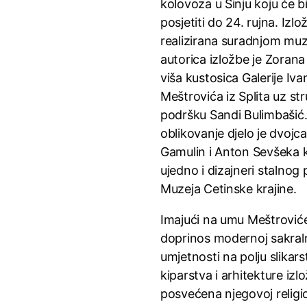
kolovoza u Sinju koju će b
posjetiti do 24. rujna. Izlo
realizirana suradnjom muz
autorica izložbe je Zorana
viša kustosica Galerije Iva
Meštrovića iz Splita uz st
podršku Sandi Bulimbašić
oblikovanje djelo je dvojc
Gamulin i Anton Sevšeka k
ujedno i dizajneri stalnog
Muzeja Cetinske krajine.
Imajući na umu Meštrović
doprinos modernoj sakral
umjetnosti na polju slikars
kiparstva i arhitekture izlo
posvećena njegovoj religi