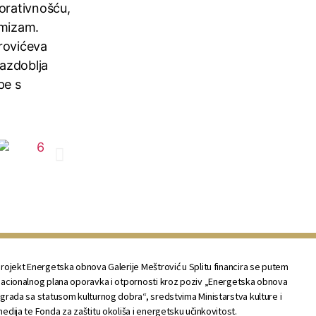
korativnošću,
imizam.
trovićeva
azdoblja
pe s
rojekt Energetska obnova Galerije Meštrović u Splitu financira se putem
acionalnog plana oporavka i otpornosti kroz poziv „Energetska obnova
grada sa statusom kulturnog dobra“, sredstvima Ministarstva kulture i
edija te Fonda za zaštitu okoliša i energetsku učinkovitost.