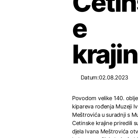
Cetin
e
kraji
Datum:02.08.2023
Povodom velike 140. oblje
kipareva rođenja Muzeji I
Meštrovića u suradnji s 
Cetinske krajine priredili s
djela Ivana Meštrovića ot