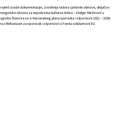
rojekt izrade dokumentacije, izvođenja radova cjelovite obnove, uključivo
nergetske obnove za nepokretna kulturna dobra – Atelijer Meštrović u
agrebu financira se iz Nacionalnog plana oporavka i otpornosti 2021 – 2026.
roz Mehanizam za oporavak i otpornost iz Fonda solidarnosti EU.