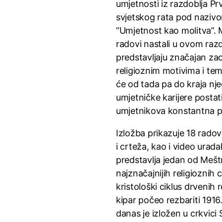
umjetnosti iz razdoblja Pr
svjetskog rata pod naziv
“Umjetnost kao molitva”. 
radovi nastali u ovom raz
predstavljaju značajan za
religioznim motivima i te
će od tada pa do kraja nj
umjetničke karijere postat
umjetnikova konstantna p
Izložba prikazuje 18 radov
i crteža, kao i video urada
predstavlja jedan od Mešt
najznačajnijih religioznih c
kristološki ciklus drvenih r
kipar počeo rezbariti 1916
danas je izložen u crkvici