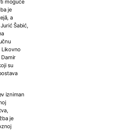
iti moguće
žba je
ejâ, a
 Jurić Šabić,
na
ručnu
. Likovno
a Damir
oji su
 postava
ev izniman
noj
tva,
žba je
oznoj