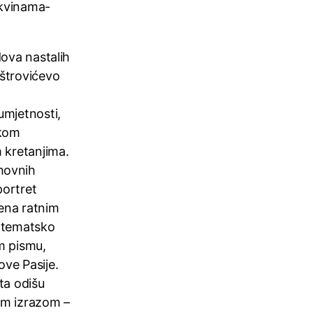
ikvinama-
dova nastalih
eštrovićevo
umjetnosti,
skom
m kretanjima.
hovnih
 portret
ena ratnim
e tematsko
m pismu,
ove Pasije.
ata odišu
im izrazom –