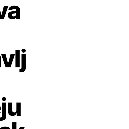
va
vlj
ju