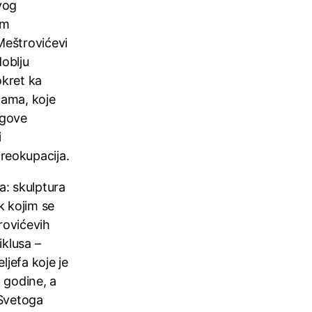
vog
om
Meštrovićevi
doblju
okret ka
mama, koje
egove
i
reokupacija.
a: skulptura
k kojim se
rovićevih
iklusa –
eljefa koje je
. godine, a
 Svetoga