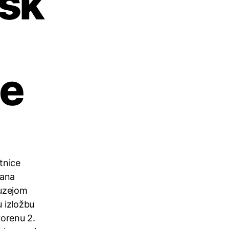
sk
ne
tnice
vana
Muzejom
u izložbu
vorenu 2.