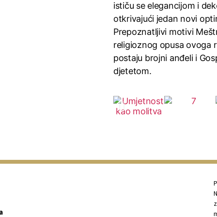
ističu se elegancijom i de
otkrivajući jedan novi opt
Prepoznatljivi motivi Meš
religioznog opusa ovoga r
postaju brojni anđeli i Gos
djetetom.
P
N
z
a
m