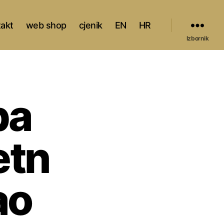
takt
web shop
cjenik
EN
HR
Izbornik
ba
etn
ao