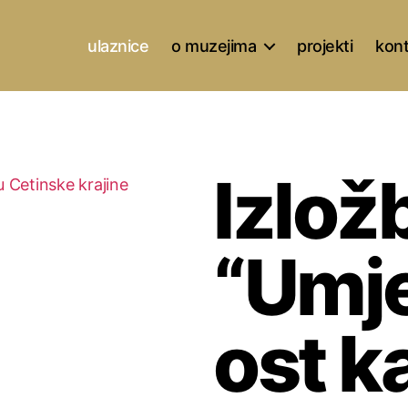
ulaznice
o muzejima
projekti
kon
Izlož
“Umj
ost k