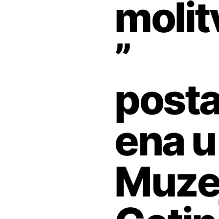
molit
”
posta
ena u
Muze