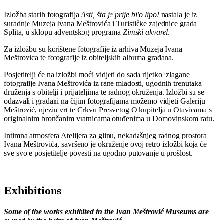
Izložba starih fotografija
Asti, šta je prije bilo lipo!
nastala je iz
suradnje Muzeja Ivana Meštrovića i Turističke zajednice grada
Splita, u sklopu adventskog programa
Zimski akvarel
.
Za izložbu su korištene fotografije iz arhiva Muzeja Ivana
Meštrovića te fotografije iz obiteljskih albuma građana.
Posjetitelji će na izložbi moći vidjeti do sada rijetko izlagane
fotografije Ivana Meštrovića iz rane mladosti, ugodnih trenutaka
druženja s obitelji i prijateljima te radnog okruženja. Izložbi su se
odazvali i građani na čijim fotografijama možemo vidjeti Galeriju
Meštrović, njezin vrt te Crkvu Presvetog Otkupitelja u Otavicama s
originalnim brončanim vratnicama otuđenima u Domovinskom ratu.
Intimna atmosfera Atelijera za glinu, nekadašnjeg radnog prostora
Ivana Meštrovića, savršeno je okruženje ovoj retro izložbi koja će
sve svoje posjetitelje povesti na ugodno putovanje u prošlost.
Exhibitions
Some of the works exhibited in the Ivan Meštrović Museums are