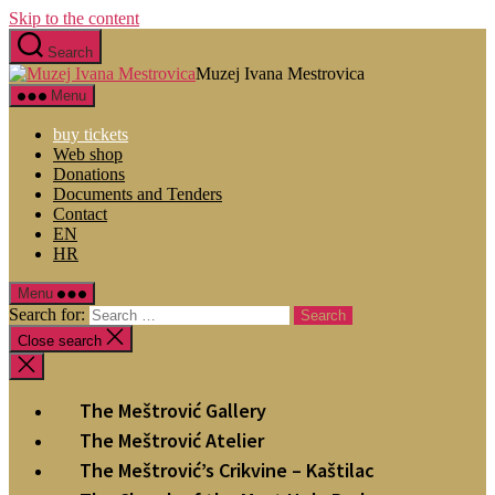
Skip to the content
Search
Muzej Ivana Mestrovica
Menu
buy tickets
Web shop
Donations
Documents and Tenders
Contact
EN
HR
Menu
Search for:
Close search
The Meštrović Gallery
The Meštrović Atelier
The Meštrović’s Crikvine – Kaštilac