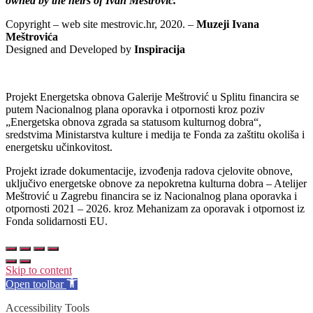
owned by the heirs of Ivan Meštrović.
Copyright – web site mestrovic.hr, 2020. –
Muzeji Ivana
Meštrovića
Designed and Developed by
Inspiracija
Projekt Energetska obnova Galerije Meštrović u Splitu financira se
putem Nacionalnog plana oporavka i otpornosti kroz poziv
„Energetska obnova zgrada sa statusom kulturnog dobra“,
sredstvima Ministarstva kulture i medija te Fonda za zaštitu okoliša i
energetsku učinkovitost.
Projekt izrade dokumentacije, izvođenja radova cjelovite obnove,
uključivo energetske obnove za nepokretna kulturna dobra – Atelijer
Meštrović u Zagrebu financira se iz Nacionalnog plana oporavka i
otpornosti 2021 – 2026. kroz Mehanizam za oporavak i otpornost iz
Fonda solidarnosti EU.
Skip to content
Open toolbar
Accessibility Tools