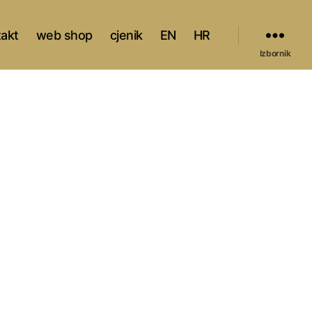
takt
web shop
cjenik
EN
HR
Izbornik