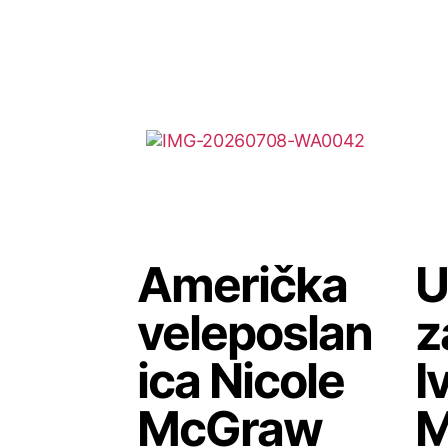
Američka
U
veleposlan
z
ica Nicole
I
McGraw
M