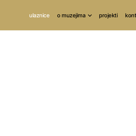
ulaznice
o muzejima
projekti
kon