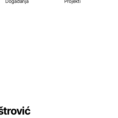
Događanja
Projekti
štrović