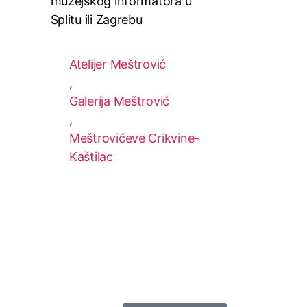
muzejskog informatora u
Splitu ili Zagrebu
Atelijer Meštrović
,
Galerija Meštrović
,
Meštrovićeve Crikvine-
Kaštilac