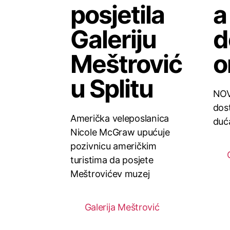
posjetila
a
Galeriju
d
Meštrović
o
u Splitu
NOV
dos
Američka veleposlanica
duć
Nicole McGraw upućuje
pozivnicu američkim
turistima da posjete
Meštrovićev muzej
Galerija Meštrović