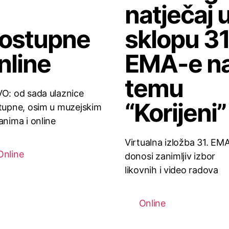
natječaj 
ostupne
sklopu 31
nline
EMA-e n
temu
O: od sada ulaznice
“Korijeni”
tupne, osim u muzejskim
anima i online
Virtualna izložba 31. EM
Online
donosi zanimljiv izbor
likovnih i video radova
Online