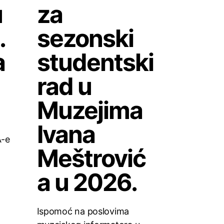
u
za
.
sezonski
a
studentski
rad u
Muzejima
Ivana
A-e
Meštrović
a u 2026.
Ispomoć na poslovima