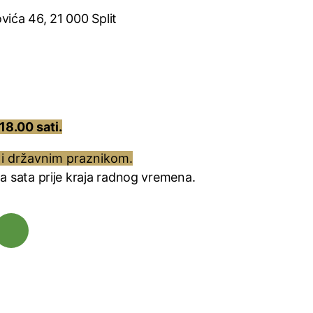
vića 46, 21 000 Split
18.00 sati.
i državnim praznikom.
ola sata prije kraja radnog vremena.