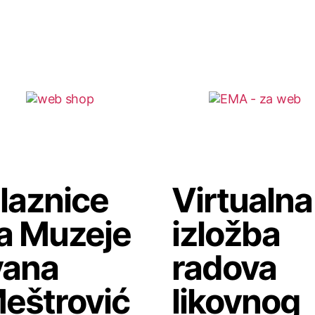
laznice
Virtualna
a Muzeje
izložba
vana
radova
eštrović
likovnog