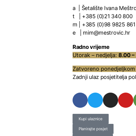
a | Šetalište Ivana Meštro
t | +385 (0)21 340 800
m | +385 (0)98 9825 861
e | mim@mestrovic.hr
Radno vrijeme
Utorak – nedjelja:
8.00 – 
Zatvoreno ponedjeljkom 
Zadnji ulaz posjetitelja p
Kupi ulaznice
Planirajte posjet