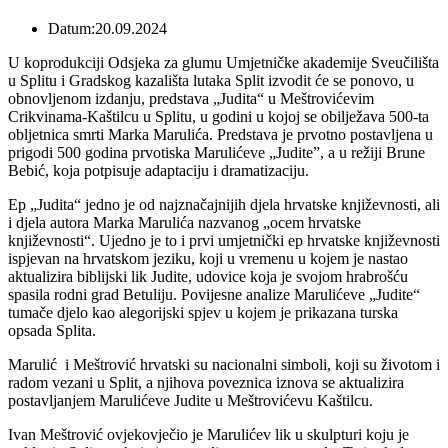
Datum:20.09.2024
U koprodukciji Odsjeka za glumu Umjetničke akademije Sveučilišta
u Splitu i Gradskog kazališta lutaka Split izvodit će se ponovo, u
obnovljenom izdanju, predstava „Judita“ u Meštrovićevim
Crikvinama-Kaštilcu u Splitu, u godini u kojoj se obilježava 500-ta
obljetnica smrti Marka Marulića. Predstava je prvotno postavljena u
prigodi 500 godina prvotiska Marulićeve „Judite”, a u režiji Brune
Bebić, koja potpisuje adaptaciju i dramatizaciju.
Ep „Judita“ jedno je od najznačajnijih djela hrvatske književnosti, ali
i djela autora Marka Marulića nazvanog „ocem hrvatske
književnosti“. Ujedno je to i prvi umjetnički ep hrvatske književnosti
ispjevan na hrvatskom jeziku, koji u vremenu u kojem je nastao
aktualizira biblijski lik Judite, udovice koja je svojom hrabrošću
spasila rodni grad Betuliju. Povijesne analize Marulićeve „Judite“
tumače djelo kao alegorijski spjev u kojem je prikazana turska
opsada Splita.
Marulić i Meštrović hrvatski su nacionalni simboli, koji su životom i
radom vezani u Split, a njihova poveznica iznova se aktualizira
postavljanjem Marulićeve Judite u Meštrovićevu Kaštilcu.
Ivan Meštrović ovjekovječio je Marulićev lik u skulpturi koju je