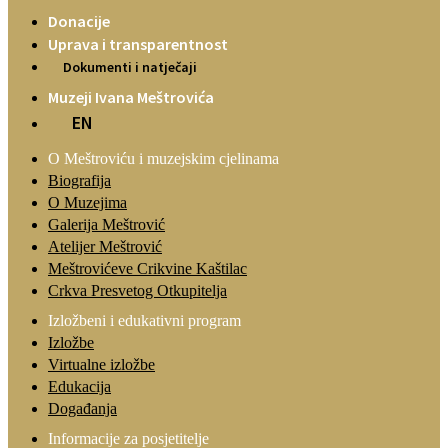
Donacije
Uprava i transparentnost
Dokumenti i natječaji
Muzeji Ivana Meštrovića
EN
O Meštroviću i muzejskim cjelinama
Biografija
O Muzejima
Galerija Meštrović
Atelijer Meštrović
Meštrovićeve Crikvine Kaštilac
Crkva Presvetog Otkupitelja
Izložbeni i edukativni program
Izložbe
Virtualne izložbe
Edukacija
Događanja
Informacije za posjetitelje