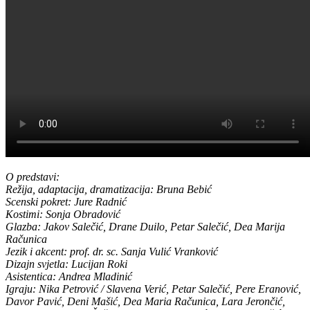
O predstavi:
Režija, adaptacija, dramatizacija: Bruna Bebić
Scenski pokret: Jure Radnić
Kostimi: Sonja Obradović
Glazba: Jakov Salečić, Drane Duilo, Petar Salečić, Dea Marija
Računica
Jezik i akcent: prof. dr. sc. Sanja Vulić Vranković
Dizajn svjetla: Lucijan Roki
Asistentica: Andrea Mladinić
Igraju: Nika Petrović / Slavena Verić, Petar Salečić, Pere Eranović,
Davor Pavić, Deni Mašić, Dea Maria Računica, Lara Jerončić,