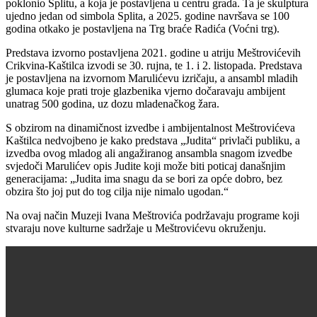
poklonio Splitu, a koja je postavljena u centru grada. Ta je skulptura
ujedno jedan od simbola Splita, a 2025. godine navršava se 100
godina otkako je postavljena na Trg braće Radića (Voćni trg).
Predstava izvorno postavljena 2021. godine u atriju Meštrovićevih
Crikvina-Kaštilca izvodi se 30. rujna, te 1. i 2. listopada. Predstava
je postavljena na izvornom Marulićevu izričaju, a ansambl mladih
glumaca koje prati troje glazbenika vjerno dočaravaju ambijent
unatrag 500 godina, uz dozu mladenačkog žara.
S obzirom na dinamičnost izvedbe i ambijentalnost Meštrovićeva
Kaštilca nedvojbeno je kako predstava „Judita“ privlači publiku, a
izvedba ovog mladog ali angažiranog ansambla snagom izvedbe
svjedoči Marulićev opis Judite koji može biti poticaj današnjim
generacijama: „Judita ima snagu da se bori za opće dobro, bez
obzira što joj put do tog cilja nije nimalo ugodan.“
Na ovaj način Muzeji Ivana Meštrovića podržavaju programe koji
stvaraju nove kulturne sadržaje u Meštrovićevu okruženju.