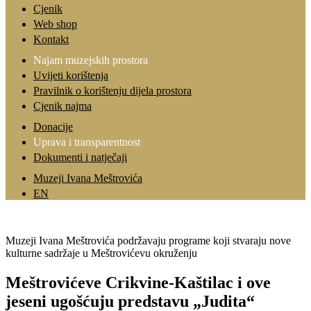
Cjenik
Web shop
Kontakt
Najam muzejskih prostora
Uvijeti korištenja
Pravilnik o korištenju dijela prostora
Cjenik najma
Donacije
Uprava i transparentnost
Dokumenti i natječaji
Muzeji Ivana Meštrovića
EN
Muzeji Ivana Meštrovića podržavaju programe koji stvaraju nove
kulturne sadržaje u Meštrovićevu okruženju
Meštrovićeve Crikvine-Kaštilac i ove
jeseni ugošćuju predstavu „Judita“