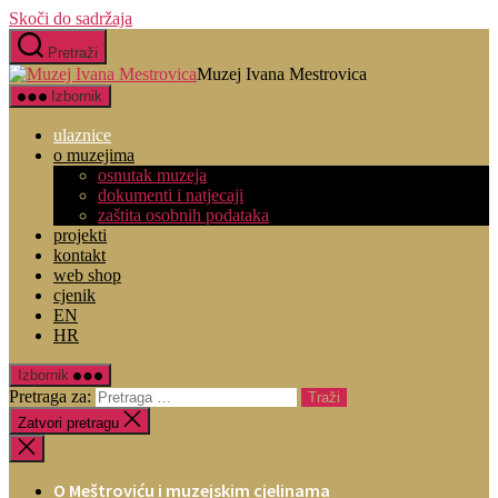
Skoči do sadržaja
Pretraži
Muzej Ivana Mestrovica
Izbornik
ulaznice
o muzejima
osnutak muzeja
dokumenti i natjecaji
zaštita osobnih podataka
projekti
kontakt
web shop
cjenik
EN
HR
Izbornik
Pretraga za:
Zatvori pretragu
O Meštroviću i muzejskim cjelinama