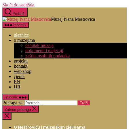
Skoči do sadržaja
Pretraži
Muzej Ivana Mestrovica
Izbornik
ulaznice
o muzejima
osnutak muzeja
dokumenti i natjecaji
zaštita osobnih podataka
projekti
kontakt
web shop
cjenik
EN
HR
Izbornik
Pretraga za:
Zatvori pretragu
O Meštroviću i muzejskim cjelinama