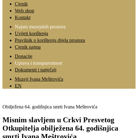
Cjenik
Web shop
Kontakt
Najam muzejskih prostora
Uvijeti korištenja
Pravilnik o korištenju dijela prostora
Cjenik najma
Donacije
Uprava i transparentnost
Dokumenti i natječaji
Muzeji Ivana Meštrovića
EN
Obilježena 64. godišnjica smrti Ivana Meštrovića
Misnim slavljem u Crkvi Presvetog
Otkupitelja obilježena 64. godišnjica
smrti Ivana Meštrovića