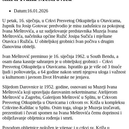
Datum:16.01.2026
U petak, 16. siječnja, u Crkvi Presvetog Otkupitelja u Otavicama,
župnik fra Josip Gotovac predvodio je misu zadušnicu za pokojnog
Ivana Meštrovića, a uz sudjelovanje predstavnika Muzeja Ivana
Meštrovića, načelnika općine Ružić Josipa Sučića i mještane
Otavica i Ružića. U obiteljskoj grobnici Ivan počiva s drugim
članovima obitelji.
Ivan Meštrović preminuo je 16. siječnja 1962. u South Bendu, a
osam dana kasnije sahranjen je u obiteljskoj grobnici – Crkvi
Presvetog Otkupitelja u Otavicama. Ispratilo ga je više od 3 tisuće
ljudi i poštovatelja, a 64 godine nakon smrti njegova uloga i važnost
u kulturnom i javnom život Hrvatske ne jenjava.
Slijedom Darovnice iz 1952. godine, osnovani su Muzeji Ivana
Meštrovića koji upravljaju darovanim nekretninama: Atelijerom
Meštrović u Zagrebu, Galerijom Meštrović u Splitu, te Crkvom
Presvetog Otkupitelja u Otavicama i crkvom sv. Križa u kompleksu
Crikvine-Kaštilac u Splitu. Osim toga, uloga je Muzeja izučavati,
prezentirati i čuvati spomen na Ivana Meštrovića čemu doprinosi i
obilježavanje obljetnica rođenja i smrti.
Povodom obljetnice položen je vijenac i u crkvi sv. Križa u