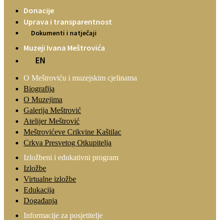
Donacije
Uprava i transparentnost
Dokumenti i natječaji
Muzeji Ivana Meštrovića
EN
O Meštroviću i muzejskim cjelinama
Biografija
O Muzejima
Galerija Meštrović
Atelijer Meštrović
Meštrovićeve Crikvine Kaštilac
Crkva Presvetog Otkupitelja
Izložbeni i edukativni program
Izložbe
Virtualne izložbe
Edukacija
Događanja
Informacije za posjetitelje