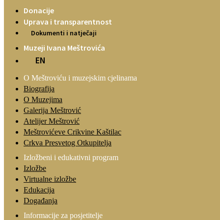
Donacije
Uprava i transparentnost
Dokumenti i natječaji
Muzeji Ivana Meštrovića
EN
O Meštroviću i muzejskim cjelinama
Biografija
O Muzejima
Galerija Meštrović
Atelijer Meštrović
Meštrovićeve Crikvine Kaštilac
Crkva Presvetog Otkupitelja
Izložbeni i edukativni program
Izložbe
Virtualne izložbe
Edukacija
Događanja
Informacije za posjetitelje