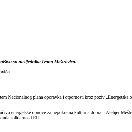
ništvu su nasljednika Ivana Meštrovića.
ovića
putem Nacionalnog plana oporavka i otpornosti kroz poziv „Energetska 
jučivo energetske obnove za nepokretna kulturna dobra – Atelijer Meštr
Fonda solidarnosti EU.