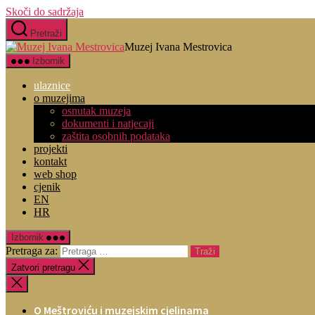
Skoči do sadržaja
Pretraži
Muzej Ivana Mestrovica
Izbornik
ulaznice
o muzejima
osnutak muzeja
dokumenti i natjecaji
zaštita osobnih podataka
projekti
kontakt
web shop
cjenik
EN
HR
Izbornik
Pretraga za:
Zatvori pretragu
O Meštroviću i muzejskim cjelinama