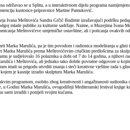
a održavao se u Splitu, a u interaktivnom dijelu programa namijenjenog
sistenciju kustosice-pripravnice Martine Pamuković.
Muzeja Ivana Meštrovića Sandra Grčić Budimir izražavajući podršku pe
 i odgoj mlade publike za kulturne sadržaje. Naime, u Muzejima Ivana M
promicanja Meštrovićeve umjetničke ostavštine, ali i poticanja ovakvih 
mrti Marka Marulića, pa je tim povodom i radionica modeliranja u gli
ortret Marka Marulića prema Meštrovićevim crtačkim predlošcima za skul
u je sudjelovalo 16 polaznika u dobi od 7 do 14 godina, a njihovi radov
arulića i Meštrovića, ali jednako tako dobile povratne odgovore u koj
m imali su prigodu utvrditi znanja i steći kreativne vještine rada s gl
kojem je kasnije izradio skulpturu Marka Marulića.
akvim programom, osobito zbog kreativnosti i angažiranosti sudionika n
 u Godini Marka Marulića, ovogodišnji Mediteranski festival knjige kro
u sami izradili i ponijeli svojim kućama.