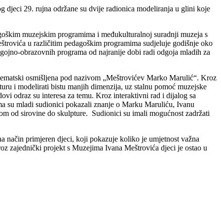
 djeci 29. rujna održane su dvije radionica modeliranja u glini koje
dagoškim muzejskim programima i međukulturalnoj suradnji muzeja s
eštrovića u različitim pedagoškim programima sudjeluje godišnje oko
odgojno-obrazovnih programa od najranije dobi radi odgoja mladih za
ni tematski osmišljena pod nazivom „Meštrovićev Marko Marulić“. Kroz
pturu i modelirati bistu manjih dimenzija, uz stalnu pomoć muzejske
i odraz su interesa za temu. Kroz interaktivni rad i dijalog sa
ima su mladi sudionici pokazali znanje o Marku Maruliću, Ivanu
inom od sirovine do skulpture. Sudionici su imali mogućnost zadržati
a način primjeren djeci, koji pokazuje koliko je umjetnost važna
z zajednički projekt s Muzejima Ivana Meštrovića djeci je ostao u