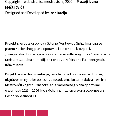
Copyright – web stranica mestrovic.hr, 2020. –
Muzeji Ivana
Meštrovića
Designed and Developed by
Inspiracija
Projekt Energetska obnova Galerije Meštrović u Splitu financira se
putem Nacionalnog plana oporavka i otpornosti kroz poziv
„Energetska obnova zgrada sa statusom kulturnog dobra“, sredstvima
Ministarstva kulture i medija te Fonda za zaštitu okoliša i energetsku
učinkovitost.
Projekt izrade dokumentacije, izvođenja radova cjelovite obnove,
uključivo energetske obnove za nepokretna kulturna dobra – Atelijer
Meštrović u Zagrebu financira se iz Nacionalnog plana oporavka i
otpornosti 2021 – 2026. kroz Mehanizam za oporavak i otpornost iz
Fonda solidarnosti EU.