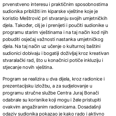
prvenstveno interesu i praktičnim sposobnostima
sudionika približiti im kiparske vještine koje je
koristio Meštrović pri stvaranju svojih umjetničkih
djela. Također, cilj je i prenijeti i poučiti sudionike u
programu starim vještinama i na taj način kod njih
pobuditi osjećaj važnosti nastanka umjetničkog
djela. Na taj način uz učenje o kulturnoj baštini
sudionici dobivaju i bogatiji doživljaj kroz kreativan
stvaralački rad, što u konačnici potiče inkluziju i
stjecanje novih vještina.
Program se realizira u dva dijela, kroz radionice i
prezentacijsku izložbu, a za sudjelovanje u
programu stručne službe Centra Juraj Bonači
odabrale su korisnike koji mogu i žele pristupiti
ovakvim angažiranim radionicama. Dosadašnji
odaziv sudionika pokazao je kako rado i aktivno