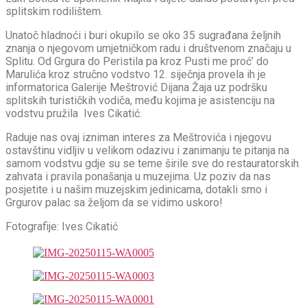
splitskim rodilištem.
Unatoč hladnoći i buri okupilo se oko 35 sugrađana željnih
znanja o njegovom umjetničkom radu i društvenom značaju u
Splitu. Od Grgura do Peristila pa kroz Pusti me proć’ do
Marulića kroz stručno vodstvo 12. siječnja provela ih je
informatorica Galerije Meštrović Dijana Žaja uz podršku
splitskih turističkih vodiča, među kojima je asistenciju na
vodstvu pružila Ives Cikatić.
Raduje nas ovaj izniman interes za Meštrovića i njegovu
ostavštinu vidljiv u velikom odazivu i zanimanju te pitanja na
samom vodstvu gdje su se teme širile sve do restauratorskih
zahvata i pravila ponašanja u muzejima. Uz poziv da nas
posjetite i u našim muzejskim jedinicama, dotakli smo i
Grgurov palac sa željom da se vidimo uskoro!
Fotografije: Ives Cikatić