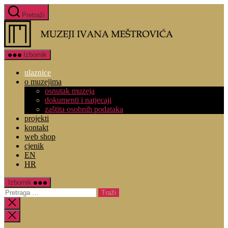
Skoči
Pretraži
do
Muzej
sadržaja
Ivana
Mestrovica
Izbornik
ulaznice
o muzejima
osnutak muzeja
dokumenti i natjecaji
zaštita osobnih podataka
projekti
kontakt
web shop
cjenik
EN
HR
Izbornik
Pretraga
za:
Zatvori
pretragu