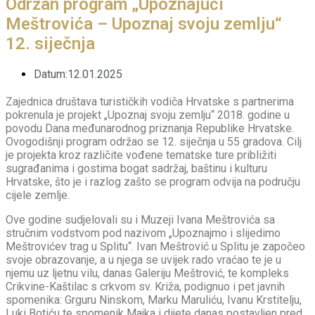
Održan program „Upoznajući
Meštrovića – Upoznaj svoju zemlju“
12. siječnja
Datum:12.01.2025
Zajednica društava turističkih vodiča Hrvatske s partnerima
pokrenula je projekt „Upoznaj svoju zemlju“ 2018. godine u
povodu Dana međunarodnog priznanja Republike Hrvatske.
Ovogodišnji program održao se 12. siječnja u 55 gradova. Cilj
je projekta kroz različite vođene tematske ture približiti
sugrađanima i gostima bogat sadržaj, baštinu i kulturu
Hrvatske, što je i razlog zašto se program odvija na području
cijele zemlje.
Ove godine sudjelovali su i Muzeji Ivana Meštrovića sa
stručnim vodstvom pod nazivom „Upoznajmo i slijedimo
Meštrovićev trag u Splitu“. Ivan Meštrović u Splitu je započeo
svoje obrazovanje, a u njega se uvijek rado vraćao te je u
njemu uz ljetnu vilu, danas Galeriju Meštrović, te kompleks
Crikvine-Kaštilac s crkvom sv. Križa, podignuo i pet javnih
spomenika: Grguru Ninskom, Marku Maruliću, Ivanu Krstitelju,
Luki Botiću te spomenik Majka i dijete danas postavljen pred