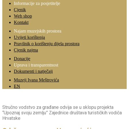
Informacije za posjetitelje
Cjenik
Web shop
Kontakt
Najam muzejskih prostora
Uvijeti korištenja
Pravilnik o korištenju dijela prostora
Cjenik najma
Donacije
Uprava i transparentnost
Dokumenti i natječaji
Muzeji Ivana Meštrovića
EN
Stručno vodstvo za građane odvija se u sklopu projekta
“Upoznaj svoju zemlju” Zajednice društava turističkih vodiča
Hrvatske