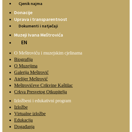
Cjenik najma
Donacije
Uprava i transparentnost
Dokumenti i natječaji
Muzeji Ivana Meštrovića
EN
O Meštroviću i muzejskim cjelinama
Biografija
O Muzejima
Galerija Meštrović
Atelijer Meštrović
Meštrovićeve Crikvine Kaštilac
Crkva Presvetog Otkupitelja
Izložbeni i edukativni program
Izložbe
Virtualne izložbe
Edukacija
Događanja