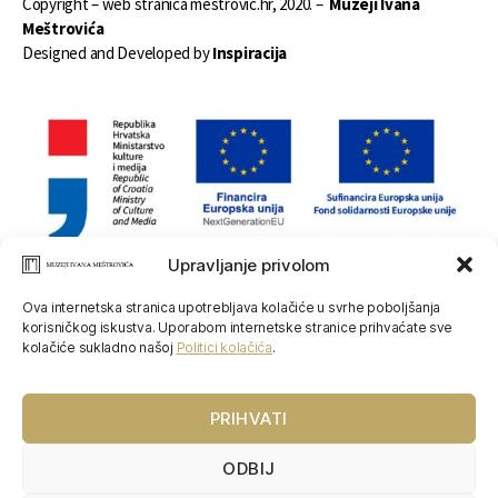
Copyright – web stranica mestrovic.hr, 2020. –
Muzeji Ivana
Meštrovića
Designed and Developed by
Inspiracija
Upravljanje privolom
Projekt Energetska obnova Galerije Meštrović u Splitu financira se
Ova internetska stranica upotrebljava kolačiće u svrhe poboljšanja
putem Nacionalnog plana oporavka i otpornosti kroz poziv
korisničkog iskustva. Uporabom internetske stranice prihvaćate sve
„Energetska obnova zgrada sa statusom kulturnog dobra“, sredstvima
kolačiće sukladno našoj
Politici kolačića
.
Ministarstva kulture i medija te Fonda za zaštitu okoliša i energetsku
učinkovitost.
PRIHVATI
Projekt izrade dokumentacije, izvođenja radova cjelovite obnove,
uključivo energetske obnove za nepokretna kulturna dobra – Atelijer
ODBIJ
Meštrović u Zagrebu financira se iz Nacionalnog plana oporavka i