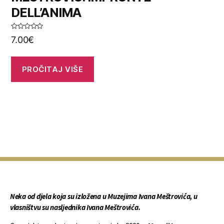
DELL’ANIMA
O
7.00
€
c
j
e
n
j
PROČITAJ VIŠE
e
n
o
0
o
d
5
Neka od djela koja su izložena u Muzejima Ivana Meštrovića, u
vlasništvu su nasljednika Ivana Meštrovića.