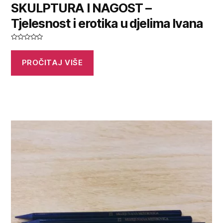
SKULPTURA I NAGOST –
Tjelesnost i erotika u djelima Ivana
O
c
j
PROČITAJ VIŠE
e
n
j
e
n
o
0
o
d
5