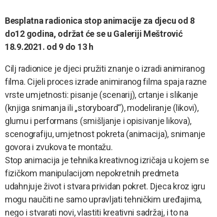
Besplatna radionica stop animacije za djecu od 8
do12 godina, održat će se u Galeriji Meštrović
18.9.2021. od 9 do 13 h
Cilj radionice je djeci pružiti znanje o izradi animiranog
filma. Cijeli proces izrade animiranog filma spaja razne
vrste umjetnosti: pisanje (scenarij), crtanje i slikanje
(knjiga snimanja ili „storyboard“), modeliranje (likovi),
glumu i performans (smišljanje i opisivanje likova),
scenografiju, umjetnost pokreta (animacija), snimanje
govora i zvukova te montažu.
Stop animacija je tehnika kreativnog izričaja u kojem se
fizičkom manipulacijom nepokretnih predmeta
udahnjuje život i stvara prividan pokret. Djeca kroz igru
mogu naučiti ne samo upravljati tehničkim uređajima,
nego i stvarati novi, vlastiti kreativni sadržaj, i to na