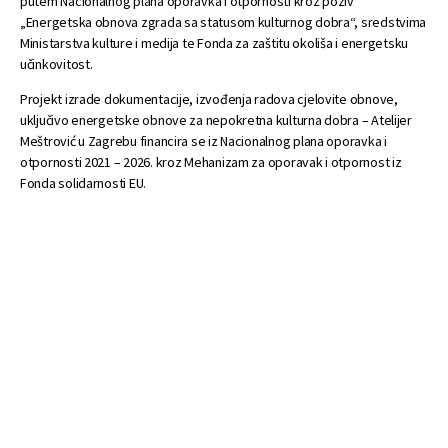
putem Nacionalnog plana oporavka i otpornosti kroz poziv
„Energetska obnova zgrada sa statusom kulturnog dobra“, sredstvima
Ministarstva kulture i medija te Fonda za zaštitu okoliša i energetsku
učinkovitost.
Projekt izrade dokumentacije, izvođenja radova cjelovite obnove,
uključivo energetske obnove za nepokretna kulturna dobra – Atelijer
Meštrović u Zagrebu financira se iz Nacionalnog plana oporavka i
otpornosti 2021 – 2026. kroz Mehanizam za oporavak i otpornost iz
Fonda solidarnosti EU.