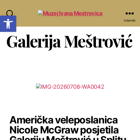
Open toolbar
Pretraži
Izbornik
Galerija Meštrović
Američka veleposlanica
Nicole McGraw posjetila
Galeriju Meštrović u Splitu