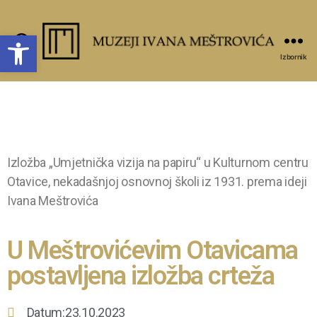
Open toolbar
Pretraži
Izbornik
Izložba „Umjetnička vizija na papiru“ u Kulturnom centru
Otavice, nekadašnjoj osnovnoj školi iz 1931. prema ideji
Ivana Meštrovića
U Meštrovićevim Otavicama
postavljena izložba crteža
Datum:23.10.2023