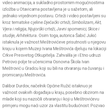
video animacija, a sukladno prostornim mogućnostima
izložba u Otavicama postavljena je u sažetom, ali
jednako vrijednom postavu. Crteži i video postavljeni su
kroz tematske cjeline
Dječački crteži, Simbolizam, Akt,
Vjera i religija, Njujorški crteži, Javni spomenici, Skice i
studije, Arhitektura.
Osim toga, autorica Šabić Jukić
istaknula je važnost Meštrovićeve prisutnosti u njegovu
kraju u kojem Muzeji Ivana Meštrovića djeluju na lokaciji
Crkve Presvetog Otkupitelja. Zahvalila je i Etno udruzi
Petrovo polje te učenicima Osnovna Škola Ivan
Meštrović u Gradcu koji su bili na otvaranju na čuvanju i
promicanju Meštrovića.
Dalibor Durdov, načelnik Općine Ružić istaknuo je
važnost ovakvih događaja u kraju, posebno obzirom na
mlade koji su nazočili otvaranju i koji u Meštrovićevu
primjeru mogu naći uzor za vlastitu budućnost. Pozvao