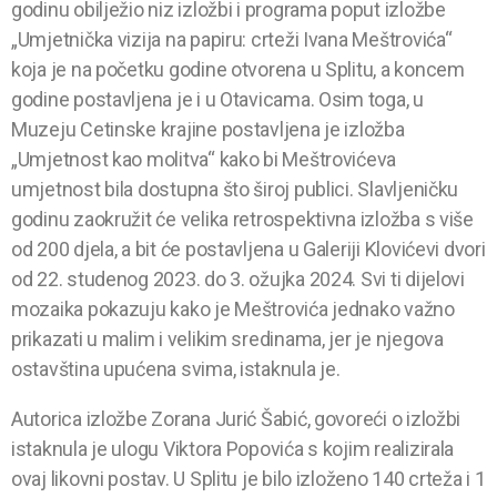
godinu obilježio niz izložbi i programa poput izložbe
„Umjetnička vizija na papiru: crteži Ivana Meštrovića“
koja je na početku godine otvorena u Splitu, a koncem
godine postavljena je i u Otavicama. Osim toga, u
Muzeju Cetinske krajine postavljena je izložba
„Umjetnost kao molitva“ kako bi Meštrovićeva
umjetnost bila dostupna što široj publici. Slavljeničku
godinu zaokružit će velika retrospektivna izložba s više
od 200 djela, a bit će postavljena u Galeriji Klovićevi dvori
od 22. studenog 2023. do 3. ožujka 2024. Svi ti dijelovi
mozaika pokazuju kako je Meštrovića jednako važno
prikazati u malim i velikim sredinama, jer je njegova
ostavština upućena svima, istaknula je.
Autorica izložbe Zorana Jurić Šabić, govoreći o izložbi
istaknula je ulogu Viktora Popovića s kojim realizirala
ovaj likovni postav. U Splitu je bilo izloženo 140 crteža i 1