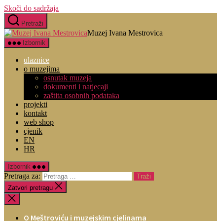
Skoči do sadržaja
Pretraži
Muzej Ivana Mestrovica
Izbornik
ulaznice
o muzejima
osnutak muzeja
dokumenti i natjecaji
zaštita osobnih podataka
projekti
kontakt
web shop
cjenik
EN
HR
Izbornik
Pretraga za:
Zatvori pretragu
O Meštroviću i muzejskim cjelinama