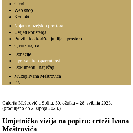
Cjenik
Web shop
Kontakt
Najam muzejskih prostora
Uvijeti korištenja
Pravilnik o korištenju dijela prostora
Cjenik najma
Donacije
Uprava i transparentnost
Dokumenti i natječaji
Muzeji Ivana Meštrovića
EN
Galerija Meštrović u Splitu, 30. ožujka – 28. svibnja 2023.
(produljeno do 2. srpnja 2023.)
Umjetnička vizija na papiru: crteži Ivana
Meštrovića