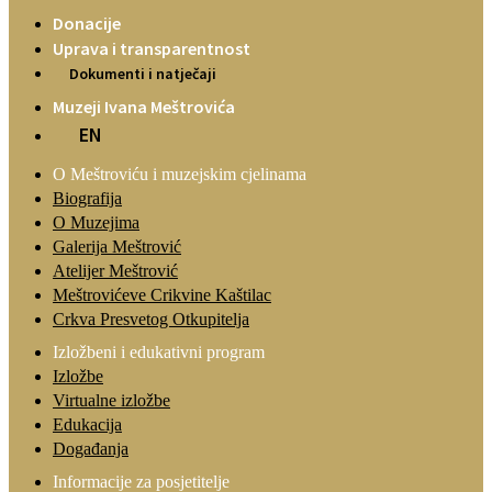
Donacije
Uprava i transparentnost
Dokumenti i natječaji
Muzeji Ivana Meštrovića
EN
O Meštroviću i muzejskim cjelinama
Biografija
O Muzejima
Galerija Meštrović
Atelijer Meštrović
Meštrovićeve Crikvine Kaštilac
Crkva Presvetog Otkupitelja
Izložbeni i edukativni program
Izložbe
Virtualne izložbe
Edukacija
Događanja
Informacije za posjetitelje