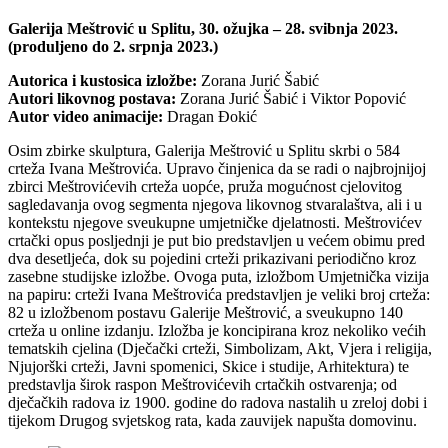
Galerija Meštrović u Splitu, 30. ožujka – 28. svibnja 2023.
(produljeno do 2. srpnja 2023.)
Autorica i kustosica izložbe:
Zorana Jurić Šabić
Autori likovnog postava:
Zorana Jurić Šabić i Viktor Popović
Autor video animacije:
Dragan Đokić
Osim zbirke skulptura, Galerija Meštrović u Splitu skrbi o 584
crteža Ivana Meštrovića. Upravo činjenica da se radi o najbrojnijoj
zbirci Meštrovićevih crteža uopće, pruža mogućnost cjelovitog
sagledavanja ovog segmenta njegova likovnog stvaralaštva, ali i u
kontekstu njegove sveukupne umjetničke djelatnosti. Meštrovićev
crtački opus posljednji je put bio predstavljen u većem obimu pred
dva desetljeća, dok su pojedini crteži prikazivani periodično kroz
zasebne studijske izložbe. Ovoga puta, izložbom Umjetnička vizija
na papiru: crteži Ivana Meštrovića predstavljen je veliki broj crteža:
82 u izložbenom postavu Galerije Meštrović, a sveukupno 140
crteža u online izdanju. Izložba je koncipirana kroz nekoliko većih
tematskih cjelina (Dječački crteži, Simbolizam, Akt, Vjera i religija,
Njujorški crteži, Javni spomenici, Skice i studije, Arhitektura) te
predstavlja širok raspon Meštrovićevih crtačkih ostvarenja; od
dječačkih radova iz 1900. godine do radova nastalih u zreloj dobi i
tijekom Drugog svjetskog rata, kada zauvijek napušta domovinu.