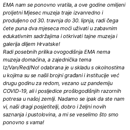
EMA nam se ponovno vratila, a ove godine omiljeni
proljetni Mjesec muzeja traje izvanredno i
produljeno od 30. travnja do 30. lipnja, radi čega
ćete puna dva mjeseca moći uživati u zabavnim
edukativnim sadržajima i otkrivati tajne muzeja i
galerija diljem Hrvatske!
Radi posebnih prilika ovogodišnja EMA nema
muzeja domaćina, a zajednička tema
Iz/Van/Red/No! odabrana je u skladu s okolnostima
u kojima su se našli brojni građani i institucije već
drugu godinu za redom, vezano uz pandemiju
COVID-19, ali i
posljedice prošlogodišnjih razornih
potresa u našoj zemlji. Nadamo se ipak da ste nam
vi, naši dragi posjetitelji, dobro i željni novih
saznanja i pustolovina, a mi se veselimo što smo
ponovno s vama!