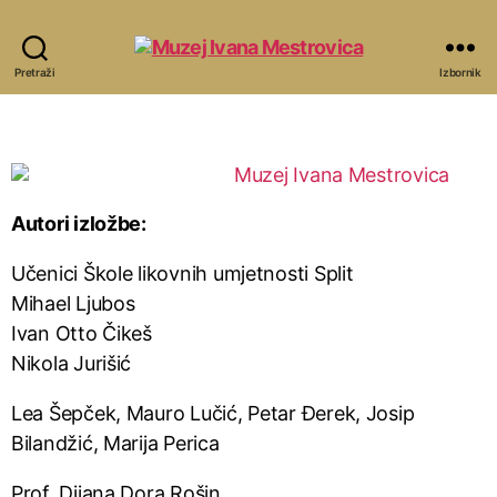
Pretraži
Izbornik
Autori izložbe:
Učenici Škole likovnih umjetnosti Split
Mihael Ljubos
Ivan Otto Čikeš
Nikola Jurišić
Lea Šepček, Mauro Lučić, Petar Đerek, Josip
Bilandžić, Marija Perica
Prof. Dijana Dora Rošin