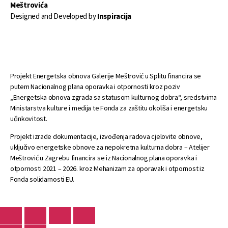
Meštrovića
Designed and Developed by
Inspiracija
Projekt Energetska obnova Galerije Meštrović u Splitu financira se
putem Nacionalnog plana oporavka i otpornosti kroz poziv
„Energetska obnova zgrada sa statusom kulturnog dobra“, sredstvima
Ministarstva kulture i medija te Fonda za zaštitu okoliša i energetsku
učinkovitost.
Projekt izrade dokumentacije, izvođenja radova cjelovite obnove,
uključivo energetske obnove za nepokretna kulturna dobra – Atelijer
Meštrović u Zagrebu financira se iz Nacionalnog plana oporavka i
otpornosti 2021 – 2026. kroz Mehanizam za oporavak i otpornost iz
Fonda solidarnosti EU.