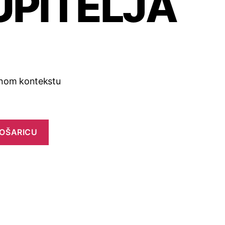
UPITELJA
jnom kontekstu
KOŠARICU