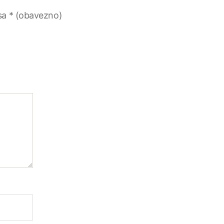
sa
* (obavezno)