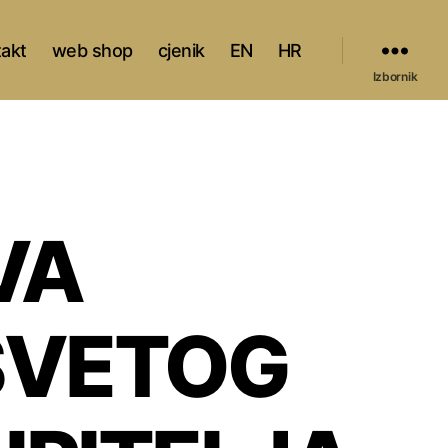
takt
web shop
cjenik
EN
HR
Izbornik
VA
SVETOG