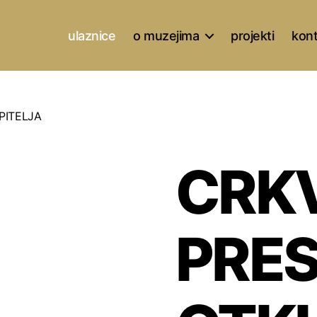
ulaznice
o muzejima
projekti
kon
PITELJA
CRK
PRE