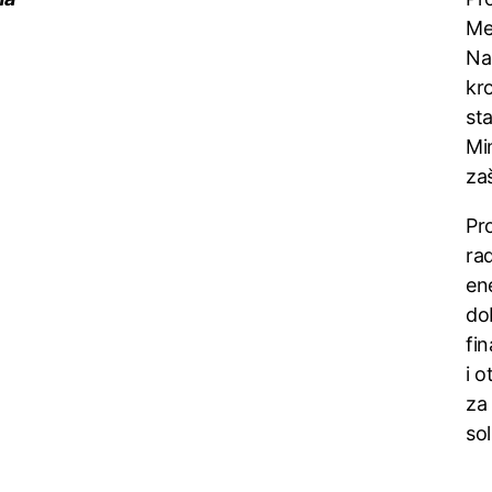
Me
Na
kr
st
Mi
zaš
Pr
ra
en
do
fi
i 
za
sol