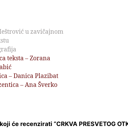
eštrović u zavičajnom
stu
rafija
ca teksta – Zorana
Šabić
ca – Danica Plazibat
entica – Ana Šverko
i koji će recenzirati “CRKVA PRESVETOG O