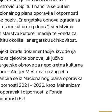
štrović u Splitu financira se putem
cionalnog plana oporavka i otpornosti
oz poziv „Energetska obnova zgrada sa
atusom kulturnog dobra“, sredstvima
nistarstva kulture i medija te Fonda za
titu okoliša i energetsku učinkovitost.
ojekt izrade dokumentacije, izvođenja
dova cjelovite obnove, uključivo
ergetske obnove za nepokretna kulturna
bra – Atelijer Meštrović u Zagrebu
nancira se iz Nacionalnog plana oporavka
otpornosti 2021 – 2026. kroz Mehanizam
 oporavak i otpornost iz Fonda
idarnosti EU.