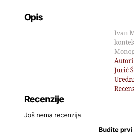
Opis
Ivan M
kontek
Monog
Autori
Jurić 
Uredni
Recenz
Recenzije
Još nema recenzija.
Budite prv