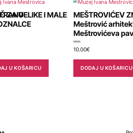
 FRANO
Č ZA VELIKE I MALE
MEŠTROVIĆEV ZN
OZNALCE
Meštrović arhitek
Meštrovićeva pav
O
10.00
€
c
j
e
n
j
AJ U KOŠARICU
DODAJ U KOŠARICU
e
n
o
0
o
d
5
ma
Pr