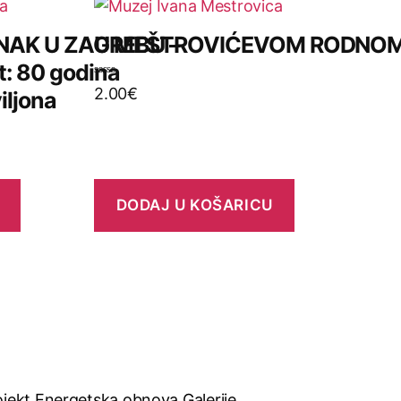
AK U ZAGREBU –
U MEŠTROVIĆEVOM RODNOM
t: 80 godina
O
2.00
€
iljona
c
j
e
n
j
e
n
o
0
o
DODAJ U KOŠARICU
d
5
ojekt Energetska obnova Galerije