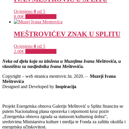
Ocjenjeno
0
od 5
8.00
€
Dodaj u košaricu
MEŠTROVIĆEV ZNAK U SPLITU
Ocjenjeno
0
od 5
2.00
€
Dodaj u košaricu
Neka od djela koja su izložena u Muzejima Ivana Meštrovića, u
vlasništvu su nasljednika Ivana Meštrovića.
Copyright – web stranica mestrovic.hr, 2020. –
Muzeji Ivana
Meštrovića
Designed and Developed by
Inspiracija
Projekt Energetska obnova Galerije Meštrović u Splitu financira se
putem Nacionalnog plana oporavka i otpornosti kroz poziv
„Energetska obnova zgrada sa statusom kulturnog dobra“,
sredstvima Ministarstva kulture i medija te Fonda za zaštitu okoliša i
energetsku učinkovitost.