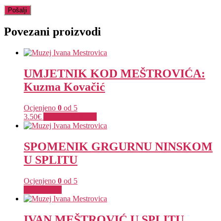
Povezani proizvodi
UMJETNIK KOD MEŠTROVIĆA:
Kuzma Kovačić
Ocjenjeno
0
od 5
3.50
€
Dodaj u košaricu
SPOMENIK GRGURNU NINSKOM
U SPLITU
Ocjenjeno
0
od 5
Pročitaj više
IVAN MEŠTROVIĆ U SPLITU