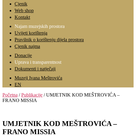
Cjenik
Web shop
Kontakt
Najam muzejskih prostora
Uvijeti korištenja
Pravilnik o korištenju dijela prostora
Cjenik najma
Donacije
Uprava i transparentnost
Dokumenti i natječaji
Muzeji Ivana Meštrovića
EN
Početna
/
Publikacije
/ UMJETNIK KOD MEŠTROVIĆA –
FRANO MISSIA
UMJETNIK KOD MEŠTROVIĆA –
FRANO MISSIA