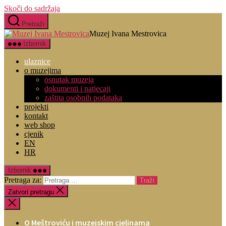
Skoči do sadržaja
Pretraži
Muzej Ivana Mestrovica
Izbornik
ulaznice
o muzejima
osnutak muzeja
dokumenti i natjecaji
zaštita osobnih podataka
projekti
kontakt
web shop
cjenik
EN
HR
Izbornik
Pretraga za:
Zatvori pretragu
O Meštroviću i muzejskim cjelinama