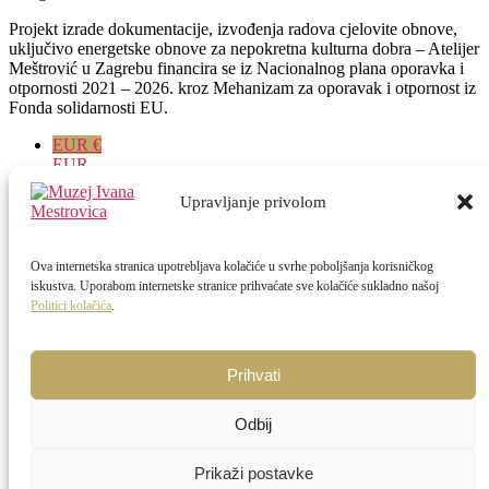
Projekt izrade dokumentacije, izvođenja radova cjelovite obnove,
uključivo energetske obnove za nepokretna kulturna dobra – Atelijer
Meštrović u Zagrebu financira se iz Nacionalnog plana oporavka i
otpornosti 2021 – 2026. kroz Mehanizam za oporavak i otpornost iz
Fonda solidarnosti EU.
EUR €
EUR
Upravljanje privolom
Skip to content
Open toolbar
Ova internetska stranica upotrebljava kolačiće u svrhe poboljšanja korisničkog
iskustva. Uporabom internetske stranice prihvaćate sve kolačiće sukladno našoj
Accessibility Tools
Politici kolačića
.
Increase Text
Decrease Text
Prihvati
Grayscale
High Contrast
Odbij
Negative Contrast
Light Background
Links Underline
Prikaži postavke