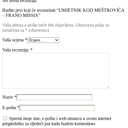
Još nema recenzija.
Budite prvi koji će recenzirati “UMJETNIK KOD MEŠTROVIĆA
– FRANO MISSIA”
Vaša adresa e-pošte neće biti objavljena.
Obavezna polja su
označena sa
* (obavezno)
Vaša ocjena
*
Vaša recenzija:
*
Naziv
*
E-pošta
*
Spremi moje ime, e-poštu i web-stranicu u ovom internet
pregledniku za sljedeći put kada budem komentirao.