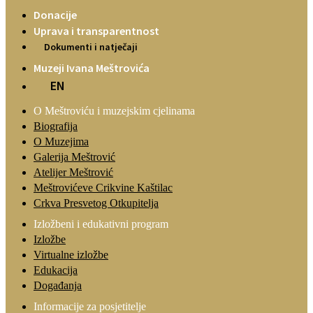
Donacije
Uprava i transparentnost
Dokumenti i natječaji
Muzeji Ivana Meštrovića
EN
O Meštroviću i muzejskim cjelinama
Biografija
O Muzejima
Galerija Meštrović
Atelijer Meštrović
Meštrovićeve Crikvine Kaštilac
Crkva Presvetog Otkupitelja
Izložbeni i edukativni program
Izložbe
Virtualne izložbe
Edukacija
Događanja
Informacije za posjetitelje