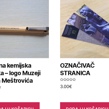
na kemijska
OZNAČIVAČ
a – logo Muzeji
STRANICA
a Meštrovića
O
3.00
€
c
j
e
n
j
e
n
o