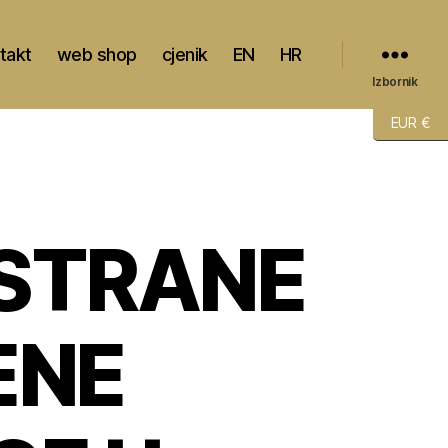
takt
web shop
cjenik
EN
HR
Izbornik
EUR €
STRANE
ENE