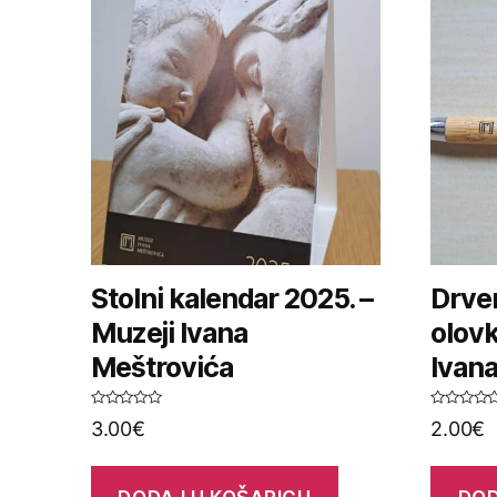
Stolni kalendar 2025. –
Drve
Muzeji Ivana
olovk
Meštrovića
Ivan
O
O
3.00
€
2.00
€
c
c
j
j
e
e
n
n
j
j