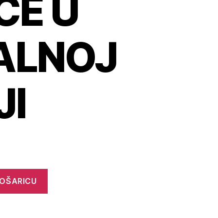
CE U
ALNOJ
JI
KOŠARICU