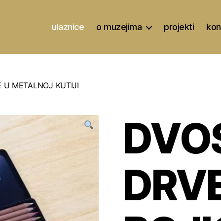
ulaznice
o muzejima
projekti
kon
 U METALNOJ KUTIJI
DVO
DRV