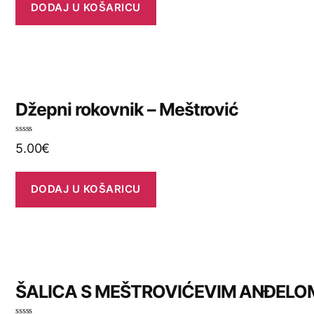
j
DODAJ U KOŠARICU
e
n
o
0
o
d
5
Džepni rokovnik – Meštrović
O
5.00
€
c
j
e
n
j
DODAJ U KOŠARICU
e
n
o
0
o
d
5
ŠALICA S MEŠTROVIĆEVIM ANĐELO