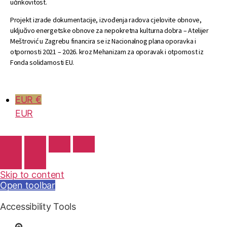
učinkovitost.
Projekt izrade dokumentacije, izvođenja radova cjelovite obnove,
uključivo energetske obnove za nepokretna kulturna dobra – Atelijer
Meštrović u Zagrebu financira se iz Nacionalnog plana oporavka i
otpornosti 2021 – 2026. kroz Mehanizam za oporavak i otpornost iz
Fonda solidarnosti EU.
EUR €
EUR
Skip to content
Open toolbar
Accessibility Tools