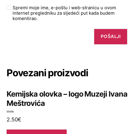
Spremi moje ime, e-poštu i web-stranicu u ovom
internet pregledniku za sljedeći put kada budem
komentirao.
Povezani proizvodi
Kemijska olovka – logo Muzeji Ivana
Meštrovića
O
2.50
€
c
j
e
n