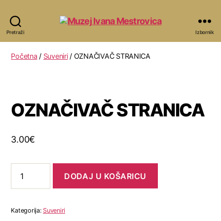
Pretraži
Izbornik
Početna
/
Suveniri
/ OZNAČIVAČ STRANICA
OZNAČIVAČ STRANICA
3.00
€
DODAJ U KOŠARICU
Kategorija:
Suveniri