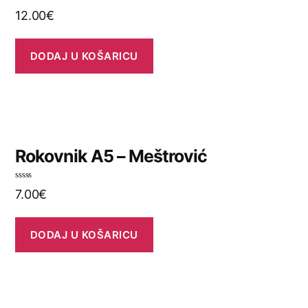
O
12.00
€
c
j
e
n
j
DODAJ U KOŠARICU
e
n
o
0
o
d
5
Rokovnik A5 – Meštrović
O
7.00
€
c
j
e
n
j
DODAJ U KOŠARICU
e
n
o
0
o
d
5