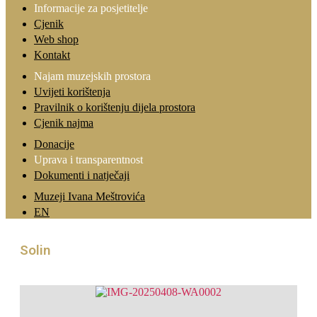
Informacije za posjetitelje
Cjenik
Web shop
Kontakt
Najam muzejskih prostora
Uvijeti korištenja
Pravilnik o korištenju dijela prostora
Cjenik najma
Donacije
Uprava i transparentnost
Dokumenti i natječaji
Muzeji Ivana Meštrovića
EN
Solin