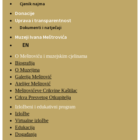
Cjenik najma
Donacije
Uprava i transparentnost
Dokumenti i natječaji
Muzeji Ivana Meštrovića
EN
O Meštroviću i muzejskim cjelinama
Biografija
O Muzejima
Galerija Meštrović
Atelijer Meštrović
Meštrovićeve Crikvine Kaštilac
Crkva Presvetog Otkupitelja
Izložbeni i edukativni program
Izložbe
Virtualne izložbe
Edukacija
Događanja