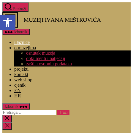
Pretraži
Open toolbar
Izbornik
ulaznice
o muzejima
osnutak muzeja
dokumenti i natjecaji
zaštita osobnih podataka
projekti
kontakt
web shop
cjenik
EN
HR
Izbornik